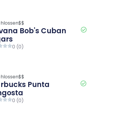
hlossen
$$
vana Bob's Cuban
gars
0 (0)
hlossen
$$
arbucks Punta
ngosta
0 (0)