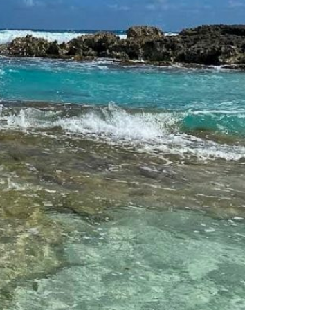
Français du Canada
עִבְרִית
Português do Brasil
Über
Blog
Nachricht an uns:
Name
E-Mail