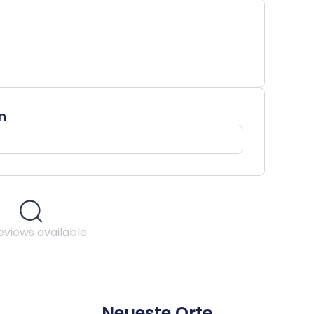
n
eviews available
Neueste Orte