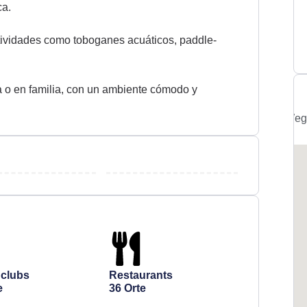
ca.
ividades como toboganes acuáticos, paddle-
a o en familia, con un ambiente cómodo y
Weg
dclubs
Restaurants
e
36 Orte