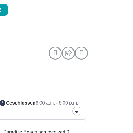
Geschlossen
8:00 a.m. - 6:00 p.m.
Paradise Beach has received 0