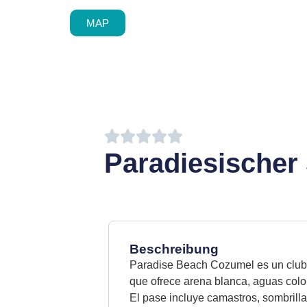
MAP
Deutsch (Sie)
English
Español de Méxi
Français du Can
Paradiesischer
עִבְרִית
Português do Bra
Über
Beschreibung
Blog
Paradise Beach Cozumel es un club 
que ofrece arena blanca, aguas colo
Name
El pase incluye camastros, sombrilla