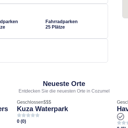
adparken
Fahrradparken
tze
25 Plätze
Neueste Orte
Entdecken Sie die neuesten Orte in Cozumel
Geschlossen
$$$
Gesc
ers
Kuza Waterpark
Hav
0 (0)